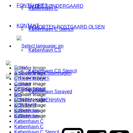
FONTSHIRTS
by OLE SØNDERGAARD
København C
KONTAKT
by MORTEN ROSTGAARD OLSEN
København C Stencil
København CS
Forside
København CS Stencil
A typeface for Copenhagen
CITY-POSTERS
Contact
DESIGNERNE
København Sprayed
film
FONTEN KØBENHAVN
KONTAKT
København
København
København C
København C
København C Stencil