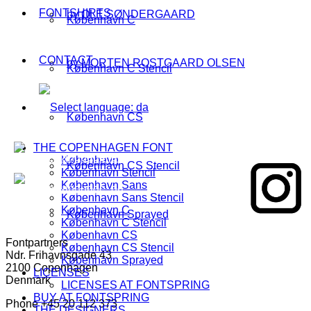
FONTSHIRTS
by OLE SØNDERGAARD
København C
CONTACT
by MORTEN ROSTGAARD OLSEN
København C Stencil
København CS
THE COPENHAGEN FONT
København
København CS Stencil
København Stencil
København Sans
København Sans Stencil
København C
København Sprayed
København C Stencil
København CS
Fontpartners
København CS Stencil
Ndr. Frihavnsgade 43
København Sprayed
2100 Copenhagen
LICENSES
Denmark
LICENSES AT FONTSPRING
BUY AT FONTSPRING
Phone +45 20 112 373
THE DESIGNERS