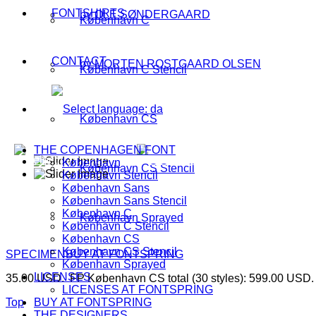
FONTSHIRTS
by OLE SØNDERGAARD
København C
CONTACT
by MORTEN ROSTGAARD OLSEN
København C Stencil
København CS
THE COPENHAGEN FONT
København
København CS Stencil
København Stencil
København Sans
København Sans Stencil
København C
København Sprayed
København C Stencil
København CS
København CS Stencil
SPECIMEN
BUY AT FONTSPRING
København Sprayed
LICENSES
35.00 USD. FP København CS total (30 styles): 599.00 USD.
LICENSES AT FONTSPRING
Top
BUY AT FONTSPRING
THE DESIGNERS