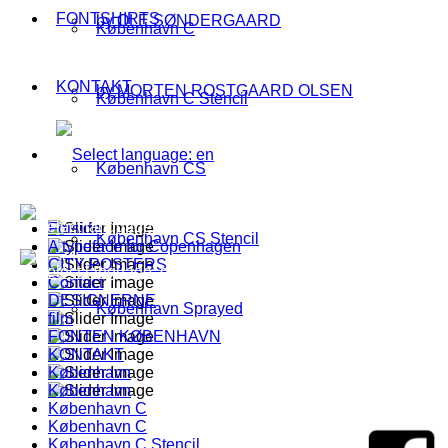
FONTSHIRTS
by OLE SØNDERGAARD
København C
KONTAKT
by MORTEN ROSTGAARD OLSEN
København C Stencil
København CS
Forside
København CS Stencil
A typeface for Copenhagen
CITY-POSTERS
Contact
DESIGNERNE
København Sprayed
film
FONTEN KØBENHAVN
KONTAKT
København
København
København C
København C
København C Stencil