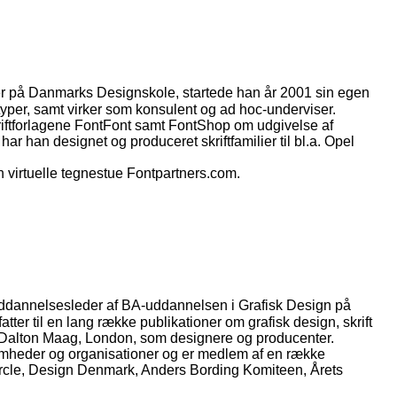
ier på Danmarks Designskole, startede han år 2001 sin egen
ttyper, samt virker som konsulent og ad hoc-underviser.
iftforlagene FontFont samt FontShop om udgivelse af
r han designet og produceret skriftfamilier til bl.a. Opel
virtuelle tegnestue Fontpartners.com.
Uddannelsesleder af BA-uddannelsen i Grafisk Design på
tter til en lang række publikationer om grafisk design, skrift
med Dalton Maag, London, som designere og producenter.
somheder og organisationer og er medlem af en række
rcle, Design Denmark, Anders Bording Komiteen, Årets