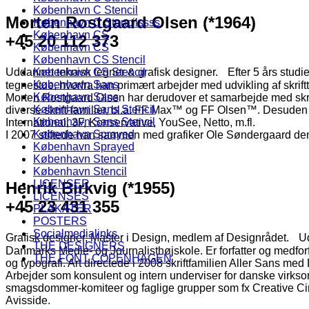
København C Stencil
Morten Rostgaard Olsen (*1964)
København C Stencilssss
København CS
+45 20 112 373
København CS
København CS Stencil
Uddannet teknisk tegner & grafisk designer. Efter 5 års stud
København CS Stencil
København Sans
tegnestue, hvorfra han primært arbejder med udvikling af skrif
København Sans
Morten Rostgaard Olsen har derudover et samarbejde med skr
København Sans Stencil
diverse skrift-familier, bl.a. FF Max™ og FF Olsen™. Desuden ha
København Sans Stencil
International, 3F, Konservative, YouSee, Netto, m.fl.
København Sprayed
I 2007 stiftede han sammen med grafiker Ole Søndergaard den 
København Sprayed
København Stencil
København Stencil
LICENSER
Henrik
Birkvig
(
*
1955)
LICENSES
+45 23 431 355
PLAKATER
POSTERS
Socialmedialinks
Grafisk designer, Master i Design, medlem af Designrådet. 
THE DESIGNERS
Danmarks Medie- og Journalisthøjskole. Er forfatter og medforfa
THE FONT COPENHAGEN
og typografi. Art directede i 2008 skriftfamilien Aller Sans 
Arbejder som konsulent og intern underviser for danske virk
smagsdommer-komiteer og faglige grupper som fx Creative Ci
Avisside.