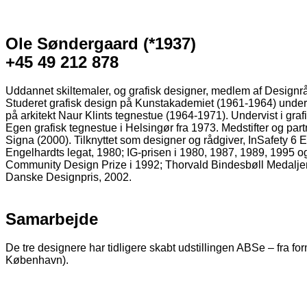
Ole
Søndergaard
(
*
1937)
+45 49 212 878
Uddannet skiltemaler, og grafisk designer, medlem af Designr
Studeret grafisk design på Kunstakademiet (1961-1964) under
på arkitekt Naur Klints tegnestue (1964-1971). Undervist i gr
Egen grafisk tegnestue i Helsingør fra 1973. Medstifter og par
Signa (2000). Tilknyttet som designer og rådgiver, InSafety
Engelhardts legat, 1980; IG-prisen i 1980, 1987, 1989, 1995 
Community Design Prize i 1992; Thorvald Bindesbøll Medaljen
Danske Designpris, 2002.
Samarbejde
De tre designere har tidligere skabt udstillingen ABSe – fra fo
København).