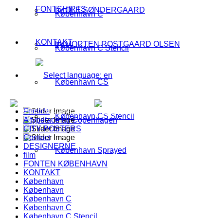
FONTSHIRTS
by OLE SØNDERGAARD
København C
KONTAKT
by MORTEN ROSTGAARD OLSEN
København C Stencil
København CS
Forside
København CS Stencil
A typeface for Copenhagen
CITY-POSTERS
Contact
DESIGNERNE
København Sprayed
film
FONTEN KØBENHAVN
KONTAKT
København
København
København C
København C
København C Stencil