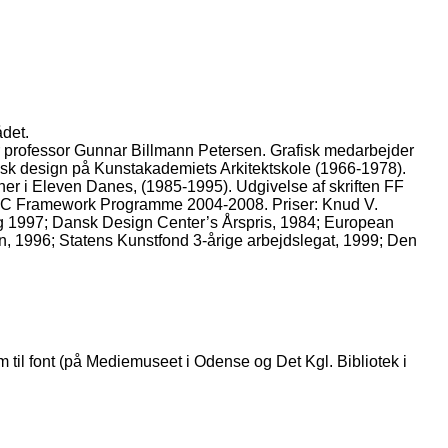
ådet.
 professor Gunnar Billmann Petersen. Grafisk medarbejder
afisk design på Kunstakademiets Arkitektskole (1966-1978).
tner i Eleven Danes, (1985-1995). Udgivelse af skriften FF
 6 EC Framework Programme 2004-2008. Priser: Knud V.
og 1997; Dansk Design Center’s Årspris, 1984; European
, 1996; Statens Kunstfond 3-årige arbejdslegat, 1999; Den
rm til font (på Mediemuseet i Odense og Det Kgl. Bibliotek i